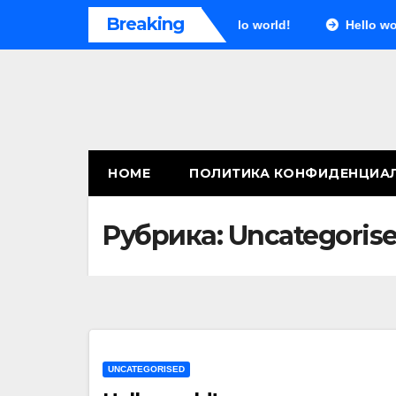
Перейти
Breaking
Hello world!
Hello wor
к
содержимому
HOME
ПОЛИТИКА КОНФИДЕНЦИА
Рубрика:
Uncategoris
UNCATEGORISED