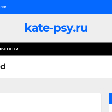
ld!
kate-psy.ru
ЛЬНОСТИ
ed